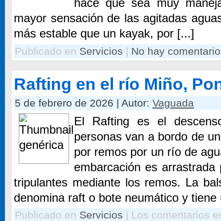
hace que sea muy manejab
mayor sensación de las agitadas agua
más estable que un kayak, por [...]
Publicado en
Servicios
|
No hay comentario
Rafting en el río Miño, Pon
5 de febrero de 2026 | Autor:
Vaguada
El Rafting es el descen
personas van a bordo de un
por remos por un río de ag
embarcación es arrastrada p
tripulantes mediante los remos. La bals
denomina raft o bote neumático y tiene u
Publicado en
Servicios
|
Los comentarios e