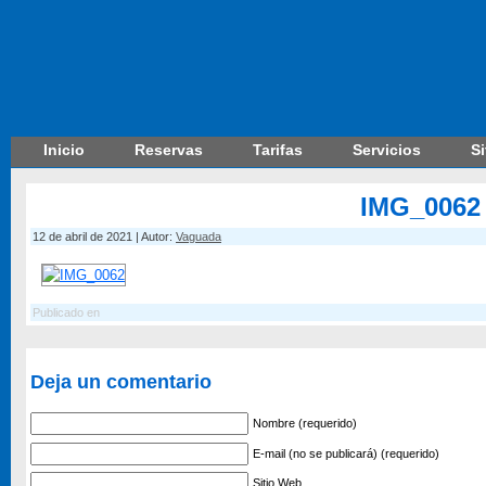
Inicio
Reservas
Tarifas
Servicios
S
IMG_0062
12 de abril de 2021 | Autor:
Vaguada
Publicado en
Deja un comentario
Nombre (requerido)
E-mail (no se publicará) (requerido)
Sitio Web